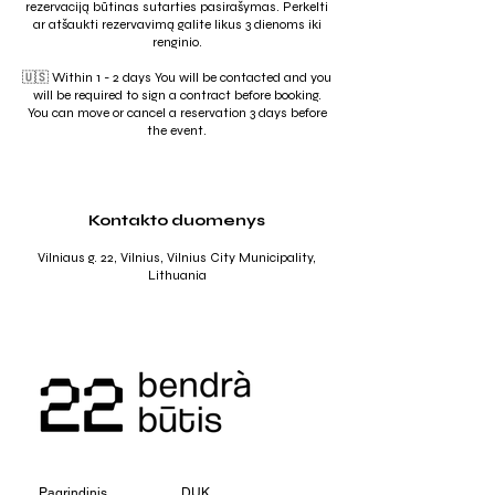
rezervaciją būtinas sutarties pasirašymas. Perkelti
ar atšaukti rezervavimą galite likus 3 dienoms iki
renginio.
🇺🇸 Within 1 - 2 days You will be contacted and you
will be required to sign a contract before booking.
You can move or cancel a reservation 3 days before
the event.
Kontakto duomenys
Vilniaus g. 22, Vilnius, Vilnius City Municipality,
Lithuania
Pagrindinis
DUK