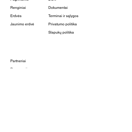
Renginiai
Dokumentai
Erdvės
Terminai ir sąlygos
Jaunimo erdvė
Privatumo politika
Slapukų politika
Partneriai
Rezervacijos
Apie mus
Kontaktai
Užsuk į svečius:
Vilniaus g. 22 - 3, LT-01402,
Vilnius
Užsuk iš Vilniaus g. pusės