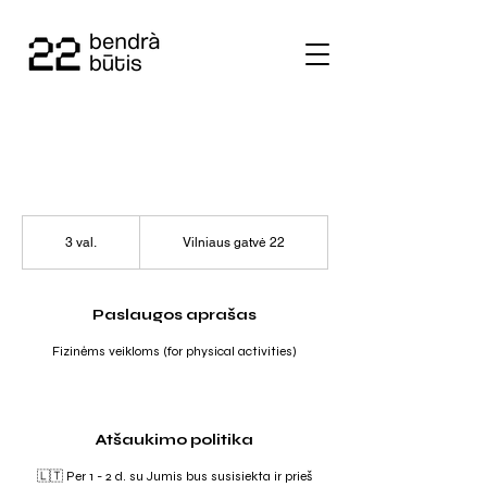
3 val.
3
Vilniaus gatvė 22
v
a
l
.
Paslaugos aprašas
Fizinėms veikloms (for physical activities)
Atšaukimo politika
🇱🇹 Per 1 - 2 d. su Jumis bus susisiekta ir prieš