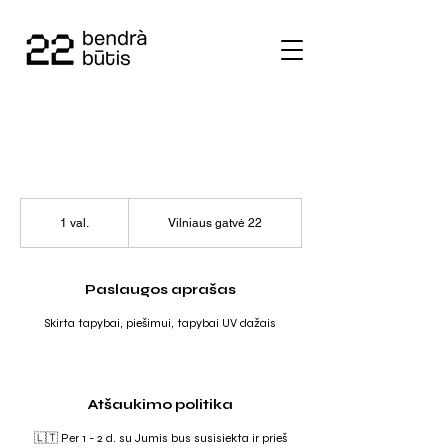
1 val.
1
Vilniaus gatvė 22
v
a
l
Paslaugos aprašas
Skirta tapybai, piešimui, tapybai UV dažais
Atšaukimo politika
🇱🇹 Per 1 - 2 d. su Jumis bus susisiekta ir prieš