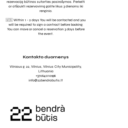
rezervaciją būtinas sutarties pasirašymas. Perkelti
ar atšaukti rezervavimą galite likus 3 dienoms iki
renginio.
🇺🇸 Within 1 - 2 days You will be contacted and you
will be required to sign a contract before booking.
You can move or cancel a reservation 3 days before
the event.
Kontakto duomenys
Vilniaus g. 22, Vilnius, Vilnius City Municipality,
Lithuania
+37064010996
info@22bendrabutis.lt