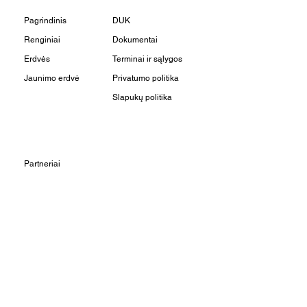
Pagrindinis
DUK
Renginiai
Dokumentai
Erdvės
Terminai ir sąlygos
Jaunimo erdvė
Privatumo politika
Slapukų politika
Partneriai
Rezervacijos
Apie mus
Kontaktai
Užsuk į svečius:
Vilniaus g. 22 - 3, LT-01402,