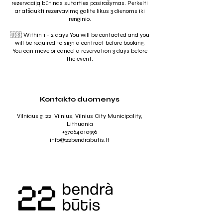
rezervaciją būtinas sutarties pasirašymas. Perkelti
ar atšaukti rezervavimą galite likus 3 dienoms iki
renginio.
🇺🇸 Within 1 - 2 days You will be contacted and you
will be required to sign a contract before booking.
You can move or cancel a reservation 3 days before
the event.
Kontakto duomenys
Vilniaus g. 22, Vilnius, Vilnius City Municipality,
Lithuania
+37064010996
info@22bendrabutis.lt