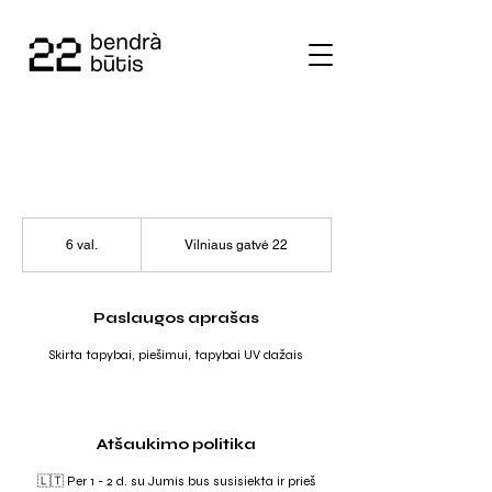
6 val.
6
Vilniaus gatvė 22
v
a
l
.
Paslaugos aprašas
Skirta tapybai, piešimui, tapybai UV dažais
Atšaukimo politika
🇱🇹 Per 1 - 2 d. su Jumis bus susisiekta ir prieš