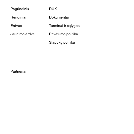
Pagrindinis
DUK
Renginiai
Dokumentai
Erdvės
Terminai ir sąlygos
Jaunimo erdvė
Privatumo politika
Slapukų politika
Partneriai
Rezervacijos
Apie mus
Kontaktai
Užsuk į svečius:
Vilniaus g. 22 - 3, LT-01402,