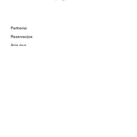
Partneriai
Rezervacijos
Apie mus
Kontaktai
Užsuk į svečius:
Vilniaus g. 22 - 3, LT-01402,
Vilnius
Užsuk iš Vilniaus g. pusės
Rask mus antrame aukšte