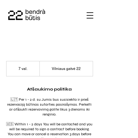
7 val.
7
Vilniaus gatvė 22
v
a
l
.
Atšaukimo politika
🇱🇹 Per 1 - 2 d. su Jumis bus susisiekta ir prieš
rezervaciją būtinas sutarties pasirašymas. Perkelti
ar atšaukti rezervavimą galite likus 3 dienoms iki
renginio.
🇺🇸 Within 1 - 2 days You will be contacted and you
will be required to sign a contract before booking.
You can move or cancel a reservation 3 days before