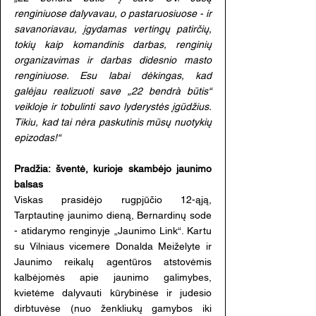
renginiuose dalyvavau, o pastaruosiuose - ir
savanoriavau, įgydamas vertingų patirčių,
tokių kaip komandinis darbas, renginių
organizavimas ir darbas didesnio masto
renginiuose. Esu labai dėkingas, kad
galėjau realizuoti save „22 bendrà būtis“
veikloje ir tobulinti savo lyderystės įgūdžius.
Tikiu, kad tai nėra paskutinis mūsų nuotykių
epizodas!“
Pradžia: šventė, kurioje skambėjo jaunimo
balsas
Viskas prasidėjo rugpjūčio 12-ąją,
Tarptautinę jaunimo dieną, Bernardinų sode
- atidarymo renginyje „Jaunimo Link“. Kartu
su Vilniaus vicemere Donalda Meiželyte ir
Jaunimo reikalų agentūros atstovėmis
kalbėjomės apie jaunimo galimybes,
kvietėme dalyvauti kūrybinėse ir judesio
dirbtuvėse (nuo ženkliukų gamybos iki