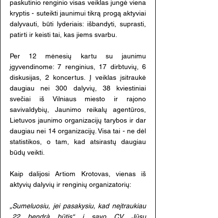
paskutinio renginio visas veiklas jungė viena
kryptis - suteikti jaunimui tikrą progą aktyviai
dalyvauti, būti lyderiais: išbandyti, suprasti,
patirti ir keisti tai, kas jiems svarbu.
Per 12 mėnesių kartu su jaunimu
įgyvendinome: 7 renginius, 17 dirbtuvių, 6
diskusijas, 2 koncertus. Į veiklas įsitraukė
daugiau nei 300 dalyvių, 38 kviestiniai
svečiai iš Vilniaus miesto ir rajono
savivaldybių, Jaunimo reikalų agentūros,
Lietuvos jaunimo organizacijų tarybos ir dar
daugiau nei 14 organizacijų. Visa tai - ne dėl
statistikos, o tam, kad atsirastų daugiau
būdų veikti.
Kaip dalijosi Artiom Krotovas, vienas iš
aktyvių dalyvių ir renginių organizatorių:
„Sumeluosiu, jei pasakysiu, kad neįtraukiau
„22 bendrà būtis“ į savo CV. Jūsų