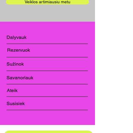
Veiklos artimiausiu metu
Dalyvauk
Rezervuok
Sužinok
Savanoriauk
Ateik
Susisiek