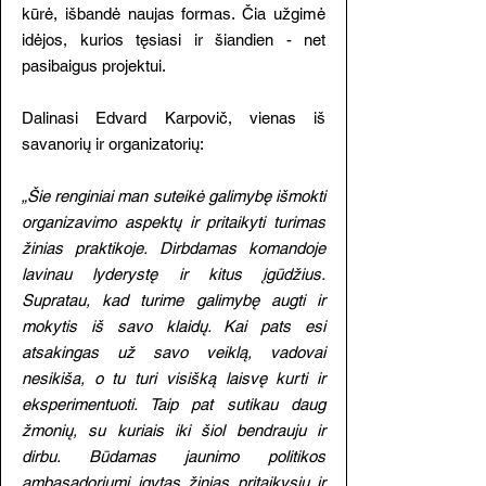
kūrė, išbandė naujas formas. Čia užgimė
idėjos, kurios tęsiasi ir šiandien - net
pasibaigus projektui.
Dalinasi Edvard Karpovič, vienas iš
savanorių ir organizatorių:
„Šie renginiai man suteikė galimybę išmokti
organizavimo aspektų ir pritaikyti turimas
žinias praktikoje. Dirbdamas komandoje
lavinau lyderystę ir kitus įgūdžius.
Supratau, kad turime galimybę augti ir
mokytis iš savo klaidų. Kai pats esi
atsakingas už savo veiklą, vadovai
nesikiša, o tu turi visišką laisvę kurti ir
eksperimentuoti. Taip pat sutikau daug
žmonių, su kuriais iki šiol bendrauju ir
dirbu. Būdamas jaunimo politikos
ambasadoriumi įgytas žinias pritaikysiu ir