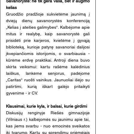
Savanorystė: ne tik gera valia, bet ir augimo
kelias
Gruodžio pradžioje sukvietėme jaunimą į
dviejų dienų savanorystės konferenciją
„Kelias į ateities galimybes“. Kalbėjome apie
mitus ir realybę, kaip savanorystė gali
prisidėti prie karjeros, kvietėme į gyvąją
biblioteką, kurioje patyrę savanoriai dalijosi
įkvepiančiomis istorijomis, o svarbiausia -
kūrėme erdvę praktikai. Antroji diena buvo
skirta veiksmui: kartu rašėme kalėdinius
laiškus, lankėme senjorus, padėjome
„Caritas“ ruošti vainikus. Jaunuoliai išėjo su
patirtimi, kurią iškart galėjo pritaikyti
gyvenime - ir CV.
Klausimai, kurie kyla, ir balsai, kurie girdimi
Diskusijų renginyje Riešės gimnazijoje
(Vilniaus r.) kalbėjomės su jaunimu apie tai,
kas jiems svarbu - nuo emocinės sveikatos
iki tvarumo. Kartu su sprendimų priėmėjais