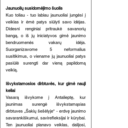
Jaunuolių susidomėjimo šuolis
Kuo toliau - tuo labiau jaunuoliai jungėsi į
veiklas ir ėmė patys siūlyti savo idėjas.
Didesni renginiai pritraukė savanorių
bangą, o iš jų iniciatyvos gimė jaunimo
bendruomenės vakarų idėja.
Suorganizavome 5 neformalius
susitikimus, o viename jų jaunuoliai patys
pasiūlė surengti dar vieną papildomą
veiklą.
Išvykstamosios dirbtuvės, kur gimė nauji
keliai
Vasarą išvykome į Antalieptę, kur
jaunimas surengė išvykstamąsias
dirbtuves „Šakių šešėlyje“ - erdvę jaunimo
savarankiškumui, savirefleksijai ir kūrybai.
Ten jaunuoliai planavo veiklas, dalijosi,