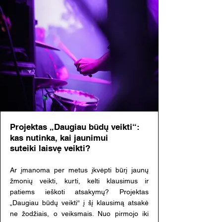
Projektas „Daugiau būdų veikti“:
kas nutinka, kai jaunimui
suteiki laisvę veikti?
Ar įmanoma per metus įkvėpti būrį jaunų
žmonių veikti, kurti, kelti klausimus ir
patiems ieškoti atsakymų? Projektas
„Daugiau būdų veikti“ į šį klausimą atsakė
ne žodžiais, o veiksmais. Nuo pirmojo iki