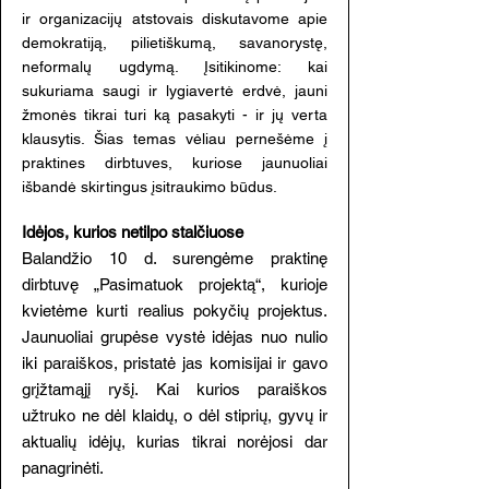
ir organizacijų atstovais diskutavome apie
demokratiją, pilietiškumą, savanorystę,
neformalų ugdymą. Įsitikinome: kai
sukuriama saugi ir lygiavertė erdvė, jauni
žmonės tikrai turi ką pasakyti - ir jų verta
klausytis. Šias temas vėliau pernešėme į
praktines dirbtuves, kuriose jaunuoliai
išbandė skirtingus įsitraukimo būdus.
Idėjos, kurios netilpo stalčiuose
Balandžio 10 d. surengėme praktinę
dirbtuvę „Pasimatuok projektą“, kurioje
kvietėme kurti realius pokyčių projektus.
Jaunuoliai grupėse vystė idėjas nuo nulio
iki paraiškos, pristatė jas komisijai ir gavo
grįžtamąjį ryšį. Kai kurios paraiškos
užtruko ne dėl klaidų, o dėl stiprių, gyvų ir
aktualių idėjų, kurias tikrai norėjosi dar
panagrinėti.