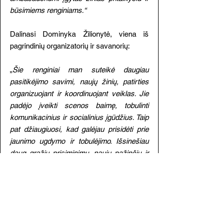
būsimiems renginiams.“
Dalinasi Dominyka Žilionytė, viena iš
pagrindinių organizatorių ir savanorių:
„
Šie renginiai man suteikė daugiau
pasitikėjimo savimi, naujų žinių, patirties
organizuojant ir koordinuojant veiklas. Jie
padėjo įveikti scenos baimę, tobulinti
komunikacinius ir socialinius įgūdžius. Taip
pat džiaugiuosi, kad galėjau prisidėti prie
jaunimo ugdymo ir tobulėjimo. Išsinešiau
daug gražių prisiminimų, naujų pažinčių ir
vertingų patirčių. Ypač patiko šilta,
įtraukianti ir draugiška „22 bendra būtis“
komanda, kuri suteikė galimybę praleisti
laiką prasmingai ir naudingai. Ačiū!“