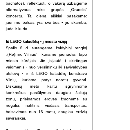
bachatos), reflektuoti, o vakarą užbaigėme
alternatyvaus roko grupės „Gruodis“
koncertu. Tą dieną aiškiai pasakėme:
jaunimo balsas yra svarbus - jis skamba,
juda ir kuria.
Iš LEGO kaladėlių - į miesto viziją
Spalio 2 d. surengėme žaidybinį renginį
„(Re)mix Vilnius“, kuriame jaunuoliai tapo
miesto kūrėjais. Jie įsijautė į skirtingus
vaidmenis - nuo verslininkų iki savivaldybės
atstovų - ir iš LEGO kaladėlių konstravo
Vilnių, kuriame patys norėtų gyventi.
Diskusijų metu kartu išgryninome
konkrečius pasiūlymus: daugiau žaliųjų
zonų, prieinamos erdvės žmonėms su
negalia, naktinis viešasis transportas,
balsavimas nuo 16 metų, daugiau erdvių
saviraiškai.