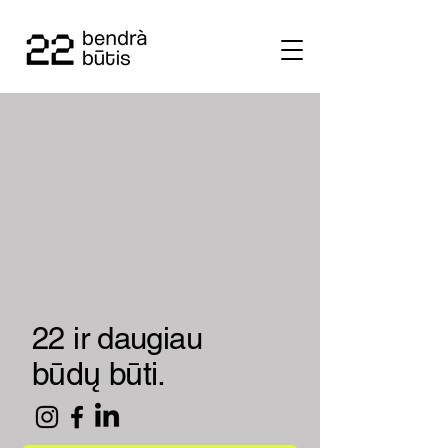
22 ir daugiau
būdų būti.