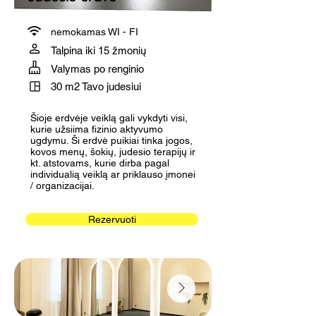
nemokamas WI - FI
Talpina iki 15 žmonių
Valymas po renginio
30 m2 Tavo judesiui
Šioje erdvėje veiklą gali vykdyti visi,
kurie užsiima fizinio aktyvumo
ugdymu. Ši erdvė puikiai tinka jogos,
kovos menų, šokių, judesio terapijų ir
kt. atstovams, kurie dirba pagal
individualią veiklą ar priklauso įmonei
/ organizacijai.
Rezervuoti