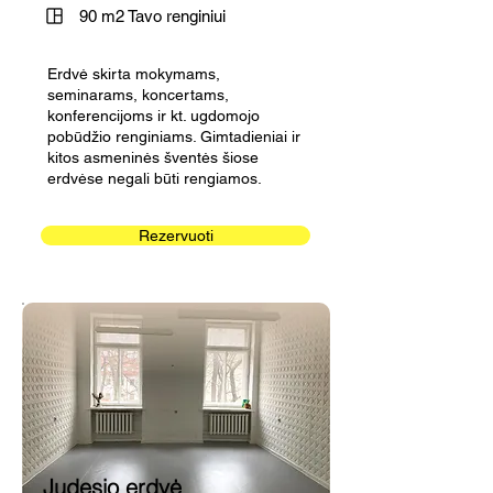
90 m2 Tavo renginiui
Erdvė skirta mokymams,
seminarams, koncertams,
konferencijoms ir kt. ugdomojo
pobūdžio renginiams. Gimtadieniai ir
kitos asmeninės šventės šiose
erdvėse negali būti rengiamos.
Rezervuoti
Judesio erdvė