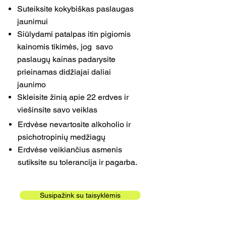
Suteiksite kokybiškas paslaugas
jaunimui
Siūlydami patalpas itin pigiomis
kainomis tikimės, jog savo
paslaugų
kainas padarysite
prieinamas didžiajai daliai
jaunimo
Skleisite žinią apie 22 erdves ir
viešinsite savo veiklas
Erdvėse nevartosite alkoholio ir
psichotropinių medžiagų
Erdvėse veikiančius asmenis
sutiksite su tolerancija ir pagarba.
Susipažink su taisyklėmis