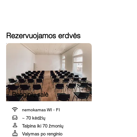
Rezervuojamos erdvės
Renginių salė
nemokamas WI - FI
~ 70 kėdžių
Talpina iki 70 žmonių
Valymas po renginio