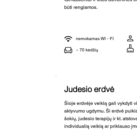
būti rengiamos.
nemokamas WI - FI
~ 70 kėdžių
Judesio erdvė
Šioje erdvėje veiklą gali vykdyti vi
aktyvumo ugdymu. Ši erdvė puikia
šokių, judesio terapijų ir kt. atsto
individualią veiklą ar priklauso įm