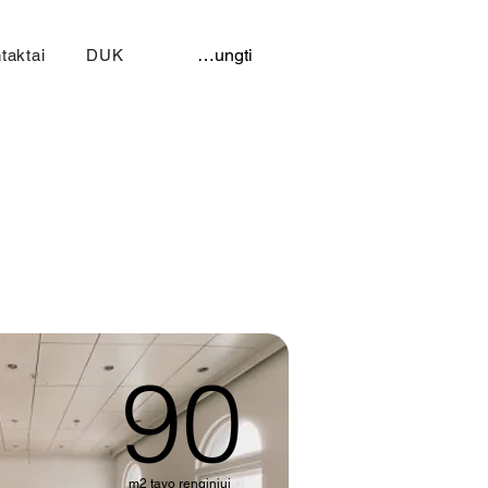
Prisijungti
taktai
DUK
90
m2 tavo renginiui