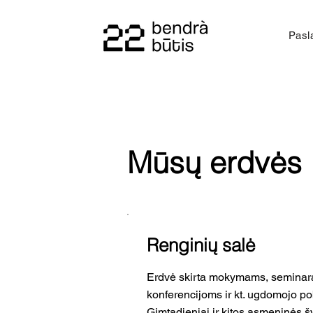
Pasl
Mūsų erdvės
Renginių salė
Erdvė skirta mokymams, seminar
konferencijoms ir kt. ugdomojo p
Gimtadieniai ir kitos asmeninės š