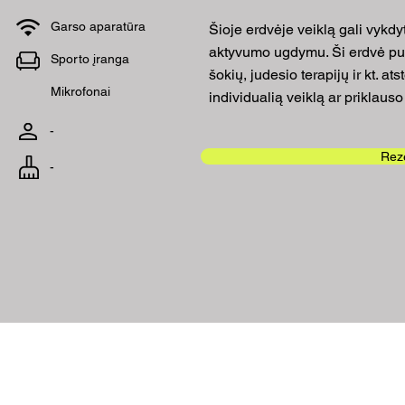
Garso aparatūra
Šioje erdvėje veiklą gali vykdyti
aktyvumo ugdymu. Ši erdvė pui
Sporto įranga
šokių, judesio terapijų ir kt. a
Mikrofonai
individualią veiklą ar priklauso
-
Reze
-