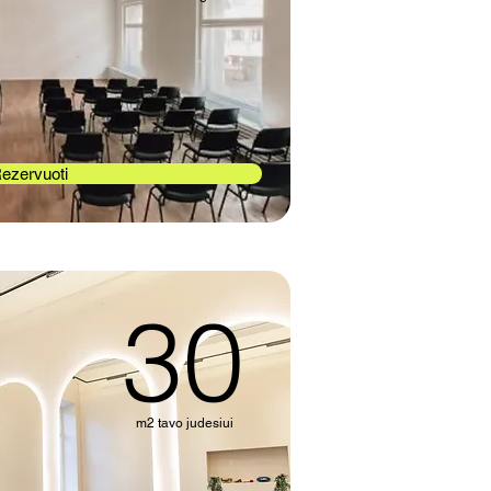
ezervuoti
30
m2 tavo judesiui