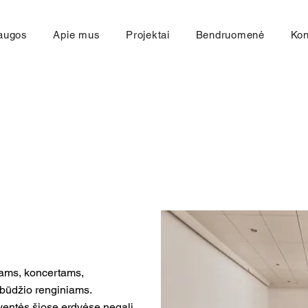
augos
Apie mus
Projektai
Bendruomenė
Kon
ams, koncertams,
obūdžio renginiams.
ventės šiose erdvėse negali